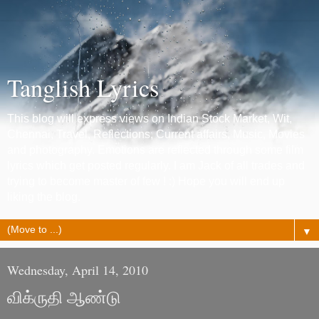
Tanglish Lyrics
This blog will express views on Indian Stock Market, Wit,
Chennai, Travel, Reflections, Current affairs, Music, Movies
and photography. Emotions are reflected through some film
lyrics which get posted regularly. I am Jack of all trades and
trying to become master of few ! :) Hope you will end up
liking the blog.
▼
Wednesday, April 14, 2010
விக்ருதி ஆண்டு