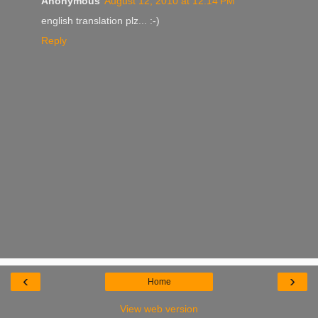
Anonymous
August 12, 2010 at 12:14 PM
english translation plz... :-)
Reply
‹
›
Home
View web version