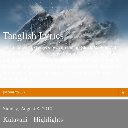
Tanglish Lyrics
This blog will express views on Indian Stock Market, Wit,
Chennai, Travel, Reflections, Current affairs, Music, Movies
and photography. Emotions are reflected through some film
lyrics which get posted regularly. I am Jack of all trades and
trying to become master of few ! :) Hope you will end up
liking the blog.
▼
Sunday, August 8, 2010
Kalavani - Highlights